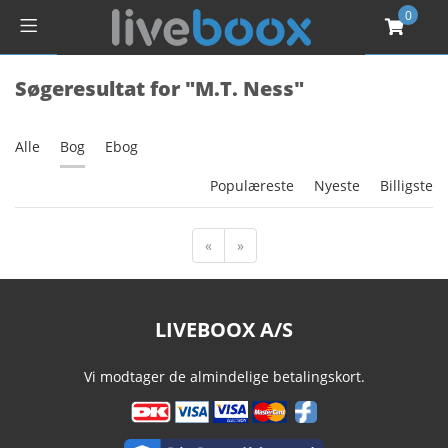
0
Søgeresultat for "M.T. Ness"
Alle
Bog
Ebog
Populæreste
Nyeste
Billigste
«
»
LIVEBOOX A/S
Vi modtager de almindelige betalingskort.