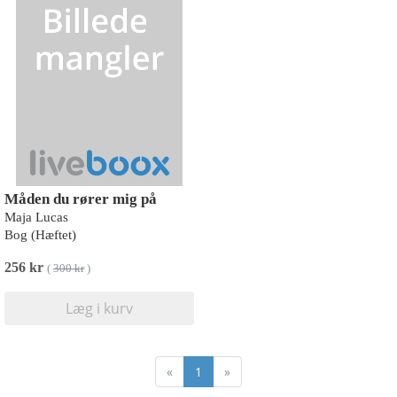
Måden du rører mig på
Maja Lucas
Bog (Hæftet)
256 kr
(
300 kr
)
Læg i kurv
«
1
»