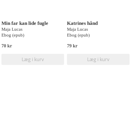
Min far kan lide fugle
Katrines hånd
Maja Lucas
Maja Lucas
Ebog (epub)
Ebog (epub)
70 kr
79 kr
Læg i kurv
Læg i kurv