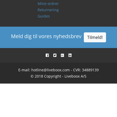
Mine ordrer
Returnering
Guides
Meld dig til vores nyhedsbrev
Tilmeld!
E-mail:
hotline@liveboox.com
- CVR: 34889139
© 2018 Copyright - Liveboox A/S