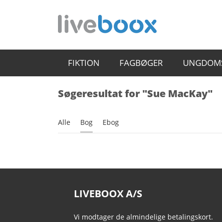
FIKTION
FAGBØGER
UNGDOM
Søgeresultat for "Sue MacKay"
Alle
Bog
Ebog
LIVEBOOX A/S
Vi modtager de almindelige betalingskort.