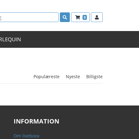
0
RLEQUIN
Populæreste
Nyeste
Billigste
INFORMATION
Om liveboox