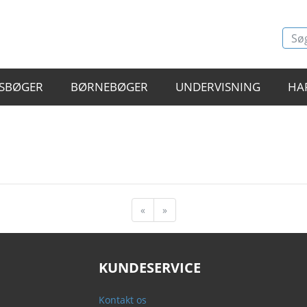
SBØGER
BØRNEBØGER
UNDERVISNING
HA
«
»
KUNDESERVICE
Kontakt os