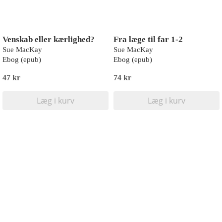
Venskab eller kærlighed?
Fra læge til far 1-2
Sue MacKay
Sue MacKay
Ebog (epub)
Ebog (epub)
47 kr
74 kr
Læg i kurv
Læg i kurv