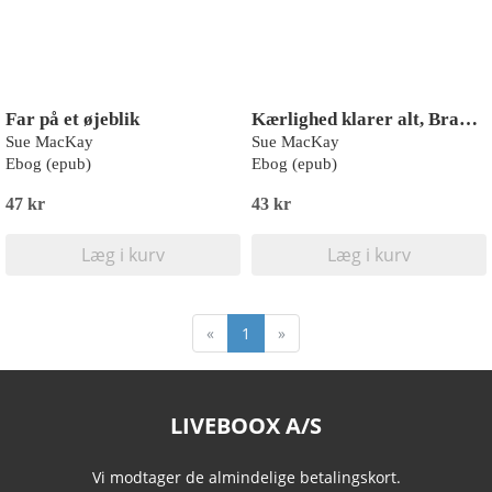
Far på et øjeblik
Kærlighed klarer alt, Braddy
Sue MacKay
Sue MacKay
Ebog (epub)
Ebog (epub)
47 kr
43 kr
Læg i kurv
Læg i kurv
«
1
»
LIVEBOOX A/S
Vi modtager de almindelige betalingskort.