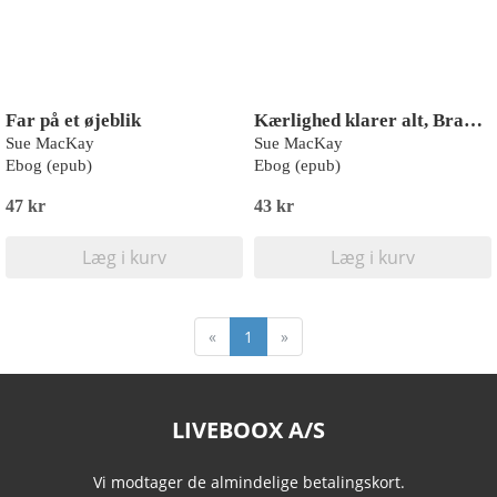
Far på et øjeblik
Kærlighed klarer alt, Braddy
Sue MacKay
Sue MacKay
Ebog (epub)
Ebog (epub)
47 kr
43 kr
Læg i kurv
Læg i kurv
«
1
»
LIVEBOOX A/S
Vi modtager de almindelige betalingskort.