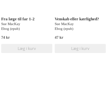
Fra læge til far 1-2
Venskab eller kærlighed?
Sue MacKay
Sue MacKay
Ebog (epub)
Ebog (epub)
74 kr
47 kr
Læg i kurv
Læg i kurv