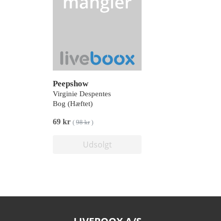
Peepshow
Virginie Despentes
Bog (Hæftet)
69 kr
(
98 kr
)
Udsolgt