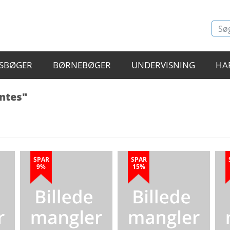
SBØGER
BØRNEBØGER
UNDERVISNING
HA
entes"
SPAR
SPAR
9%
15%