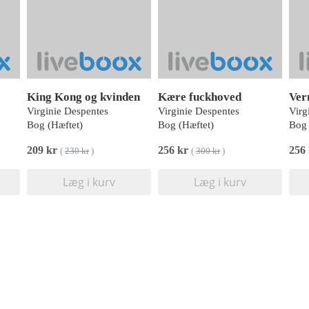
King Kong og kvinden
Kære fuckhoved
Ver
Virginie Despentes
Virginie Despentes
Virg
Bog (Hæftet)
Bog (Hæftet)
Bog 
209 kr
256 kr
256
(
230 kr
)
(
300 kr
)
Læg i kurv
Læg i kurv