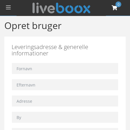
0
Opret bruger
Leveringsadresse & generelle
informationer
Fornavn
Efternavn
Adresse
By