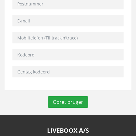
Postnummer
E-mail
Mobiltelefon
Kodeord
Gentag kodeord
Opret bruger
LIVEBOOX A/S