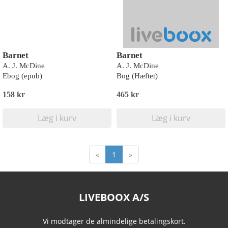
Barnet
Barnet
A. J. McDine
A. J. McDine
Ebog (epub)
Bog (Hæftet)
158 kr
465 kr
Læg i kurv
Læg i kurv
«
1
»
LIVEBOOX A/S
Vi modtager de almindelige betalingskort.