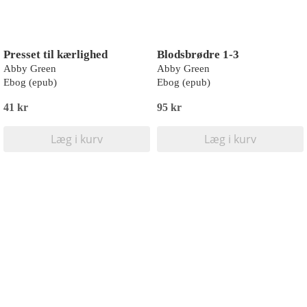
Presset til kærlighed
Blodsbrødre 1-3
Abby Green
Abby Green
Ebog (epub)
Ebog (epub)
41 kr
95 kr
Læg i kurv
Læg i kurv