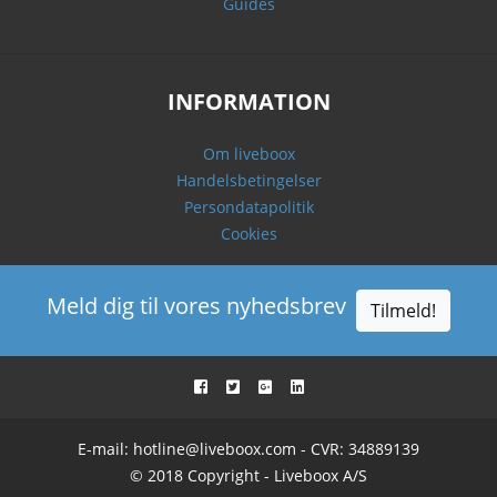
Guides
INFORMATION
Om liveboox
Handelsbetingelser
Persondatapolitik
Cookies
Meld dig til vores nyhedsbrev
Tilmeld!
E-mail:
hotline@liveboox.com
- CVR: 34889139
© 2018 Copyright - Liveboox A/S