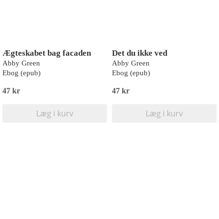
Ægteskabet bag facaden
Det du ikke ved
Abby Green
Abby Green
Ebog (epub)
Ebog (epub)
47 kr
47 kr
Læg i kurv
Læg i kurv