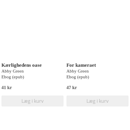
Kærlighedens oase
For kameraet
Abby Green
Abby Green
Ebog (epub)
Ebog (epub)
41 kr
47 kr
Læg i kurv
Læg i kurv