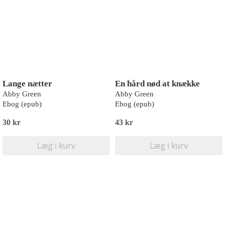
Lange nætter
En hård nød at knække
Abby Green
Abby Green
Ebog (epub)
Ebog (epub)
30 kr
43 kr
Læg i kurv
Læg i kurv