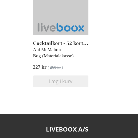
Cocktailkort - 52 kort med klassiske og moderne cocktailopskrifter til enhver lejlighed
Abi McMahon
Bog (Materialekasse)
227 kr
(
260 kr
)
Læg i kurv
LIVEBOOX A/S