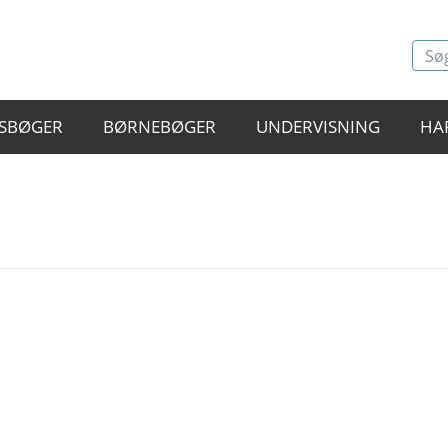
SBØGER
BØRNEBØGER
UNDERVISNING
HA