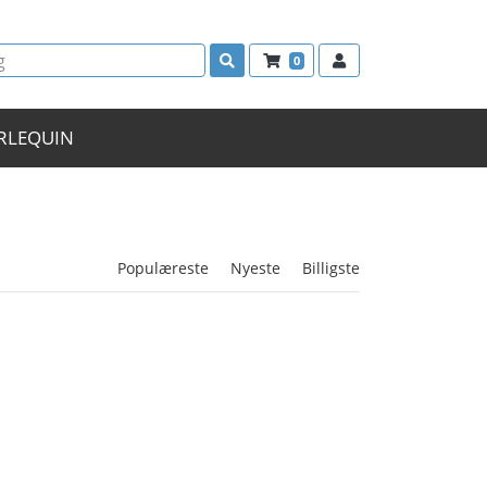
0
RLEQUIN
Populæreste
Nyeste
Billigste