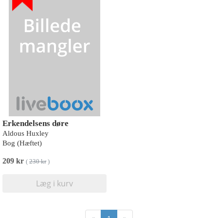
Erkendelsens døre
Aldous Huxley
Bog (Hæftet)
209 kr
(
230 kr
)
Læg i kurv