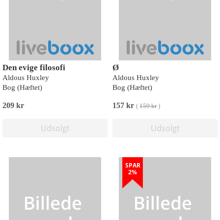
Den evige filosofi
Ø
Aldous Huxley
Aldous Huxley
Bog (Hæftet)
Bog (Hæftet)
209 kr
157 kr
(
159 kr
)
Udsolgt
Udsolgt
SPAR
2%