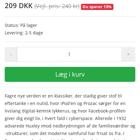
209 DKK
(Vejl. pris: 240 kr)
Du sparer 13%
Status: På lager
Levering: 2-5 dage
-
+
Læg i kurv
Fagre nye verden er en klassiker, der stadig giver stof til
eftertanke i en nutid, hvor iPod'en og Prozac sørger for en
livslang digital-kemisk lykkerus, og hvor Facebook-profilen
giver dig evigt liv, i hvert fald i cyberspace. Allerede i 1932
advarede Huxley imod nedbrydningen af de familieværdier og
-strukturer, som det moderne samfund har frisat os fra. I