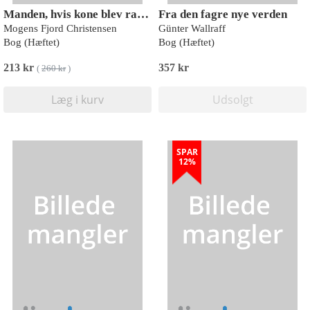
Manden, hvis kone blev ramt af demens
Fra den fagre nye verden
Mogens Fjord Christensen
Günter Wallraff
Bog (Hæftet)
Bog (Hæftet)
213 kr
357 kr
(
260 kr
)
Læg i kurv
Udsolgt
SPAR
12%