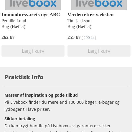
Immunforsvarets nye ABC
Verden efter væksten
Pernille Lund
Tim Jackson
Bog (Hæftet)
Bog (Hæftet)
262 kr
255 kr
(
290 kr
)
Læg i kurv
Læg i kurv
Praktisk info
Masser af inspiration og gode tilbud
På Liveboox finder du mere end 100.000 bøger, e-bøger og
lydbøger til lave priser.
Sikker betaling
Du kan trygt handle på Liveboox – vi garanterer sikker