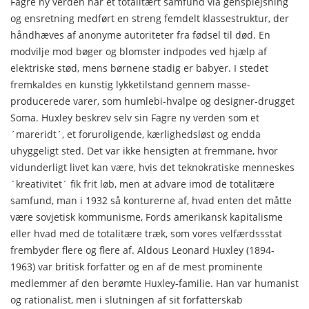
Fagre ny verden har et totalitært samfund via gensplejsning
og ensretning medført en streng femdelt klassestruktur, der
håndhæves af anonyme autoriteter fra fødsel til død. En
modvilje mod bøger og blomster indpodes ved hjælp af
elektriske stød, mens børnene stadig er babyer. I stedet
fremkaldes en kunstig lykketilstand gennem masse-
producerede varer, som humlebi-hvalpe og designer-drugget
Soma. Huxley beskrev selv sin Fagre ny verden som et
´mareridt´, et foruroligende, kærlighedsløst og endda
uhyggeligt sted. Det var ikke hensigten at fremmane, hvor
vidunderligt livet kan være, hvis det teknokratiske menneskes
´kreativitet´ fik frit løb, men at advare imod de totalitære
samfund, man i 1932 så konturerne af, hvad enten det måtte
være sovjetisk kommunisme, Fords amerikansk kapitalisme
eller hvad med de totalitære træk, som vores velfærdssstat
frembyder flere og flere af. Aldous Leonard Huxley (1894-
1963) var britisk forfatter og en af de mest prominente
medlemmer af den berømte Huxley-familie. Han var humanist
og rationalist, men i slutningen af sit forfatterskab