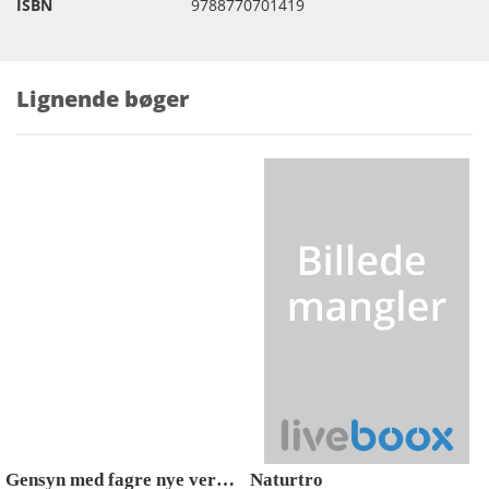
ISBN
9788770701419
Lignende bøger
Gensyn med fagre nye verden
Naturtro