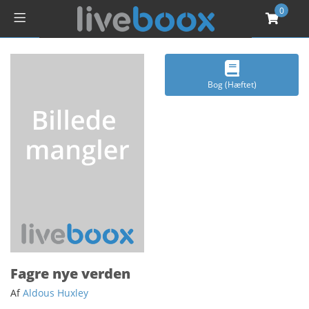
0
Bog (Hæftet)
Fagre nye verden
Af
Aldous Huxley