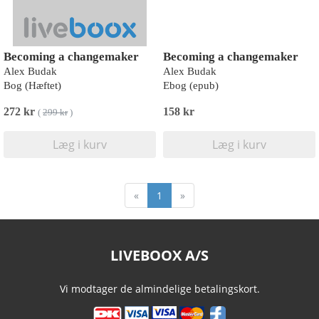
Becoming a changemaker
Becoming a changemaker
Alex Budak
Alex Budak
Bog (Hæftet)
Ebog (epub)
272 kr
158 kr
(
299 kr
)
Læg i kurv
Læg i kurv
«
1
»
LIVEBOOX A/S
Vi modtager de almindelige betalingskort.