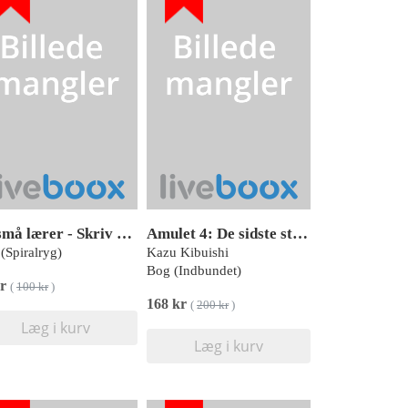
De små lærer - Skriv og visk ud - 10 minutters matematik
Amulet 4: De sidste stenvogtere
(Spiralryg)
Kazu Kibuishi
Bog (Indbundet)
kr
(
100 kr
)
168 kr
(
200 kr
)
Læg i kurv
Læg i kurv