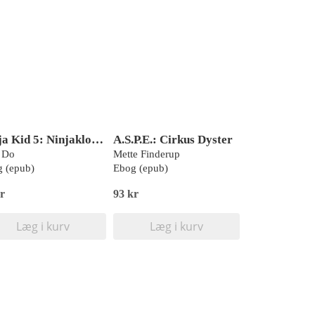
Ninja Kid 5: Ninjakloner!
A.S.P.E.: Cirkus Dyster
 Do
Mette Finderup
 (epub)
Ebog (epub)
r
93 kr
Læg i kurv
Læg i kurv