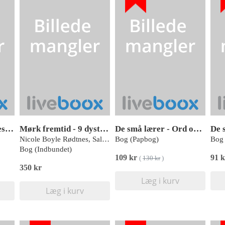
Elverdans 3: Skæbneseer
Mørk fremtid - 9 dystopiske noveller om fremtiden til unge
De små lærer - Ord og biler - aktivitetsæske
Nicole Boyle Rødtnes, Salina Schjødt Larsen
Bog (Papbog)
Bog 
Bog (Indbundet)
109 kr
91 
(
130 kr
)
350 kr
Læg i kurv
Læg i kurv