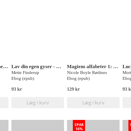
Lasse-Leif er skør med dans
Lav din egen gyser - Dødens Villa
Magiens alfabeter 1: Drageskjoldene
Mette Finderup
Nicole Boyle Rødtnes
Mort
Ebog (epub)
Ebog (epub)
Ebog
93 kr
129 kr
93 k
Læg i kurv
Læg i kurv
SPAR
16%