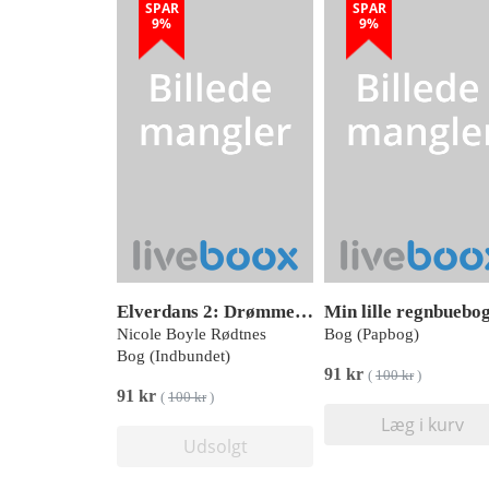
SPAR
SPAR
9%
9%
Elverdans 2: Drømmevæver
Nicole Boyle Rødtnes
Bog (Papbog)
Bog (Indbundet)
91 kr
(
100 kr
)
91 kr
(
100 kr
)
Læg i kurv
Udsolgt