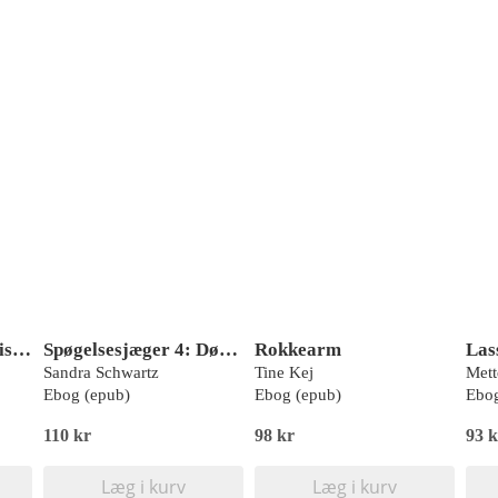
Nikkis dagbog 15: Historier fra en ik' specielt luksuriøs rejse
Spøgelsesjæger 4: Dødens portal
Rokkearm
Sandra Schwartz
Tine Kej
Mett
Ebog (epub)
Ebog (epub)
Ebog
110 kr
98 kr
93 k
Læg i kurv
Læg i kurv