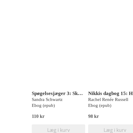
Spøgelsesjæger 3: Skyggen
Sandra Schwartz
Rachel Renée Russell
Ebog (epub)
Ebog (epub)
110 kr
98 kr
Læg i kurv
Læg i kurv