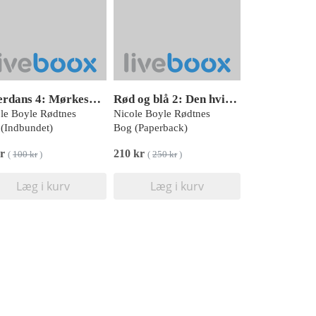
Elverdans 4: Mørkesøger
Rød og blå 2: Den hvide enkes død
le Boyle Rødtnes
Nicole Boyle Rødtnes
(Indbundet)
Bog (Paperback)
kr
210 kr
(
100 kr
)
(
250 kr
)
Læg i kurv
Læg i kurv