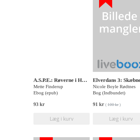
A.S.P.E.: Røverne i Højby
Mette Finderup
Nicole Boyle Rødtnes
Ebog (epub)
Bog (Indbundet)
93 kr
91 kr
(
100 kr
)
Læg i kurv
Læg i kurv