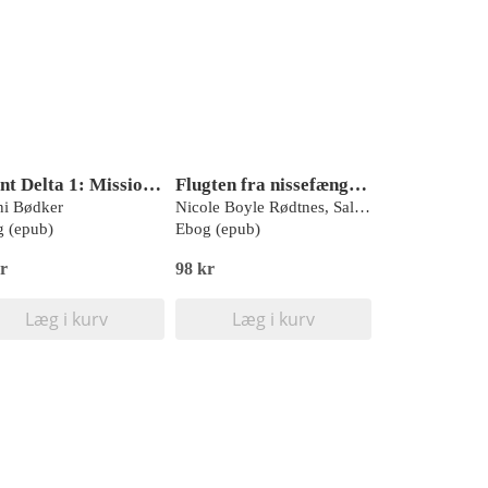
Agent Delta 1: Mission ocean
Flugten fra nissefængslet
i Bødker
Nicole Boyle Rødtnes, Salina Schjødt Larsen
 (epub)
Ebog (epub)
r
98 kr
Læg i kurv
Læg i kurv