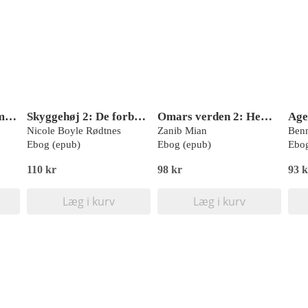
Ninja Kid 3: Bedstemor ninja
Skyggehøj 2: De forbandede
Omars verden 2: Hemmelig superspion
Nicole Boyle Rødtnes
Zanib Mian
Benn
Ebog (epub)
Ebog (epub)
Ebog
110 kr
98 kr
93 k
Læg i kurv
Læg i kurv