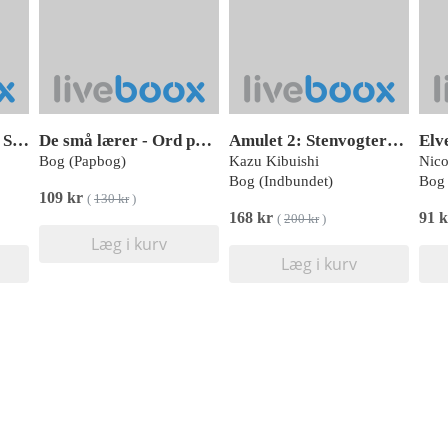
1000 timer i det fri - Sluk skærmen, tænd for legen
De små lærer - Ord på gården - aktivitetsæske
Amulet 2: Stenvogterens forbandelse
Bog (Papbog)
Kazu Kibuishi
Nico
Bog (Indbundet)
Bog 
109 kr
(
130 kr
)
168 kr
91 
(
200 kr
)
Læg i kurv
Læg i kurv