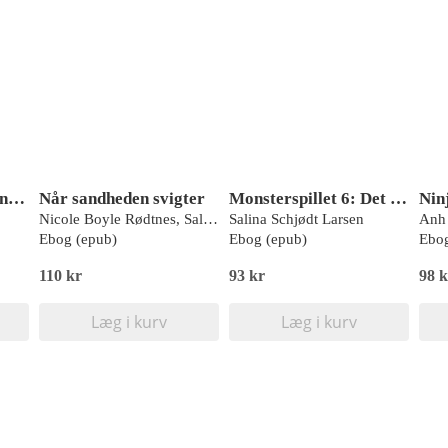
Grum & Kat 3: Dør næsten
Når sandheden svigter
Monsterspillet 6: Det Ondes Hjerte
Nicole Boyle Rødtnes, Salina Schjødt Larsen
Salina Schjødt Larsen
Anh
Ebog (epub)
Ebog (epub)
Ebog
110 kr
93 kr
98 k
Læg i kurv
Læg i kurv