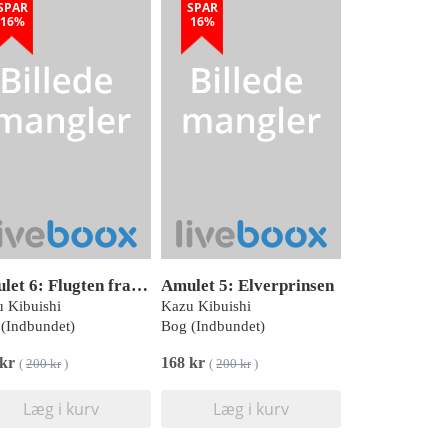
SPAR
SPAR
16%
16%
Amulet 6: Flugten fra Lucien
Amulet 5: Elverprinsen
 Kibuishi
Kazu Kibuishi
(Indbundet)
Bog (Indbundet)
 kr
168 kr
(
200 kr
)
(
200 kr
)
Læg i kurv
Læg i kurv