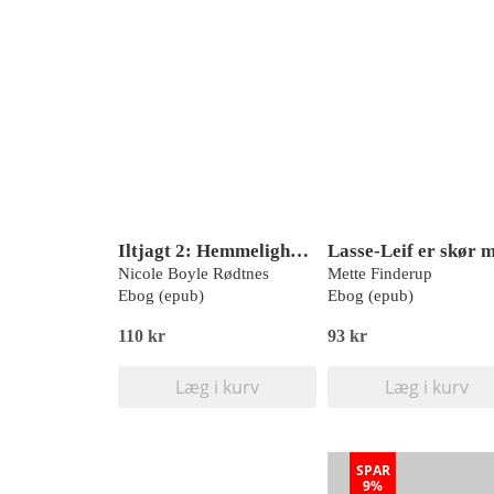
Iltjagt 2: Hemmeligheder
Nicole Boyle Rødtnes
Mette Finderup
Ebog (epub)
Ebog (epub)
110 kr
93 kr
Læg i kurv
Læg i kurv
SPAR
9%