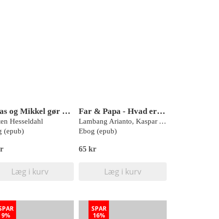
Lucas og Mikkel gør oprør
Far & Papa - Hvad er en familie?
en Hesseldahl
Lambang Arianto, Kaspar Arianto
 (epub)
Ebog (epub)
r
65 kr
Læg i kurv
Læg i kurv
SPAR
SPAR
9%
16%