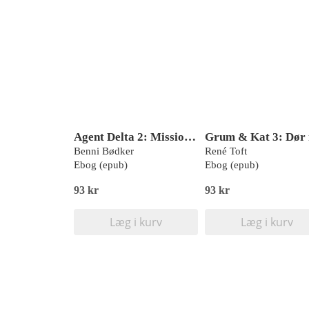
Agent Delta 2: Mission metro
Benni Bødker
René Toft
Ebog (epub)
Ebog (epub)
93 kr
93 kr
Læg i kurv
Læg i kurv