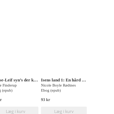
Lasse-Leif syn’s der kommer en drage
Isens land 1: En hård vinter
e Finderup
Nicole Boyle Rødtnes
 (epub)
Ebog (epub)
r
93 kr
Læg i kurv
Læg i kurv