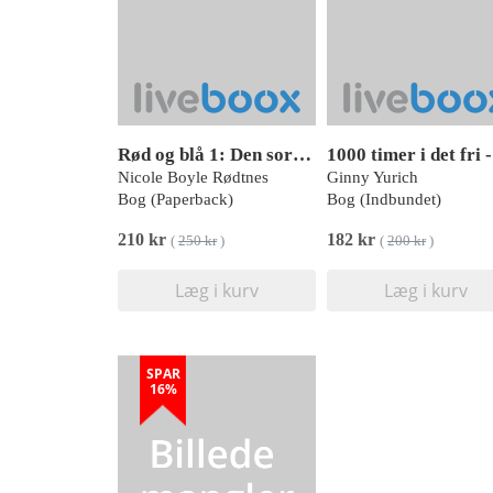
Rød og blå 1: Den sorte enkes by
Nicole Boyle Rødtnes
Ginny Yurich
Bog (Paperback)
Bog (Indbundet)
210 kr
182 kr
(
250 kr
)
(
200 kr
)
Læg i kurv
Læg i kurv
SPAR
16%