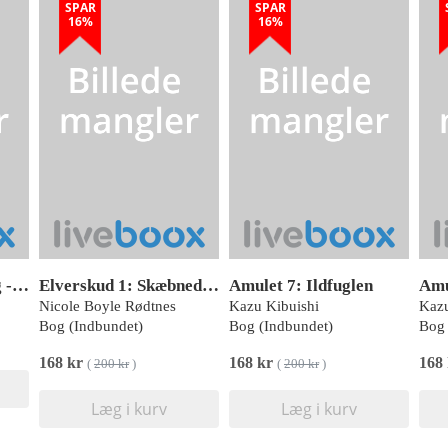
SPAR
SPAR
16%
16%
Min lille regnbuebog - Første biler
Elverskud 1: Skæbnedans
Amulet 7: Ildfuglen
Nicole Boyle Rødtnes
Kazu Kibuishi
Kazu
Bog (Indbundet)
Bog (Indbundet)
Bog 
168 kr
168 kr
168
(
200 kr
)
(
200 kr
)
Læg i kurv
Læg i kurv