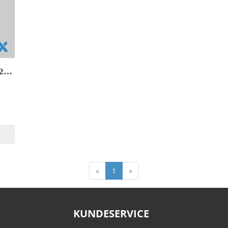
Legenden om Rema 2: Vandets rige
«
1
»
KUNDESERVICE