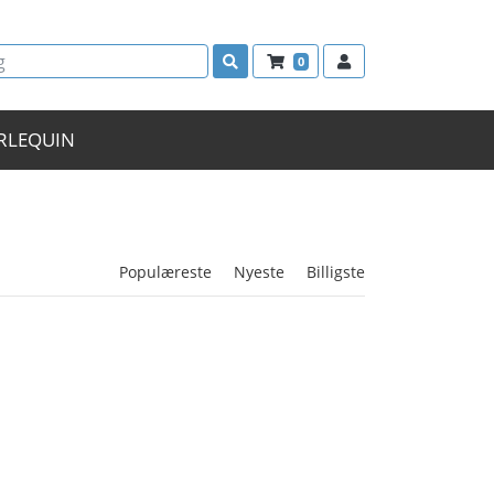
0
RLEQUIN
Populæreste
Nyeste
Billigste