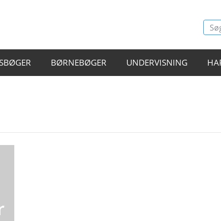
SBØGER
BØRNEBØGER
UNDERVISNING
HA