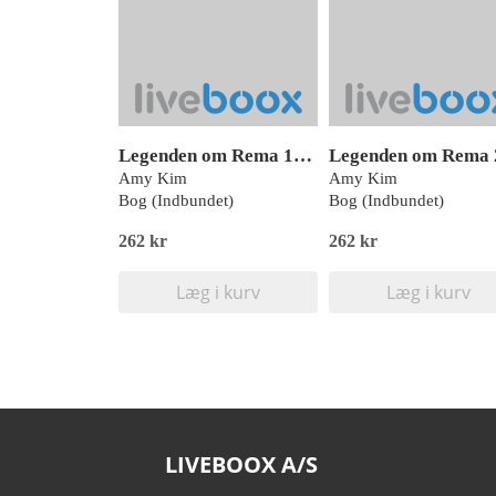
Legenden om Rema 1: Den blå tåges rige
Amy Kim
Amy Kim
Bog (Indbundet)
Bog (Indbundet)
262 kr
262 kr
Læg i kurv
Læg i kurv
LIVEBOOX A/S