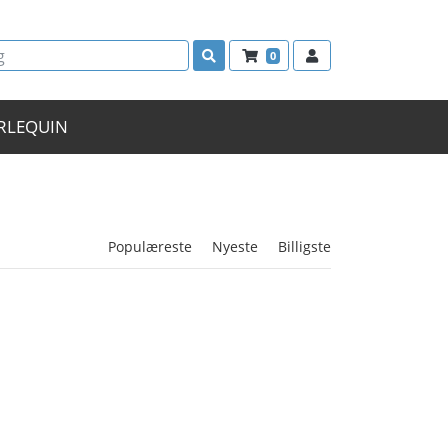
0
RLEQUIN
Populæreste
Nyeste
Billigste