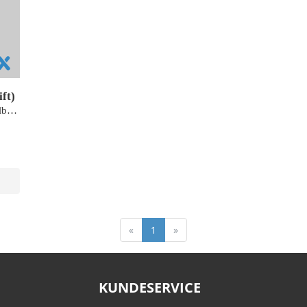
ift)
Anders Hjort, Nikolaj Albrectsen
«
1
»
KUNDESERVICE