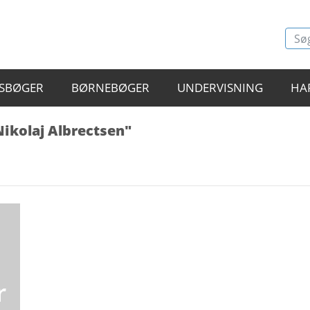
SBØGER
BØRNEBØGER
UNDERVISNING
HA
Nikolaj Albrectsen"