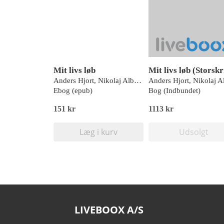
Mit livs løb
Mit livs løb (Storskr
Anders Hjort, Nikolaj Albrectsen
Ebog (epub)
Bog (Indbundet)
151 kr
1113 kr
Læg i kurv
Udsolgt
LIVEBOOX A/S