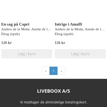
En sag på Capri
Intrige i Amalfi
Anders de la Motte, Anette de la Motte
Anders de la Motte, Anette de la Motte
Ebog (epub)
Ebog (epub)
126 kr
126 kr
Læg i kurv
Læg i kurv
«
1
»
LIVEBOOX A/S
Vi modtager de almindelige betalingskort.