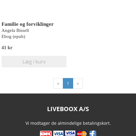
Familie og forviklinger
Angela Bissell
Ebog (epub)
41 kr
Læg i kurv
«
1
»
LIVEBOOX A/S
Vi modtager de almindelige betalingskort.