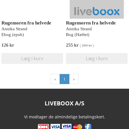
Rugemoren fra helvede
Rugemoren fra helvede
Annika Strand
Annika Strand
Ebog (epub)
Bog (Hæftet)
126 kr
255 kr
(
280 kr
)
Læg i kurv
Læg i kurv
«
1
»
LIVEBOOX A/S
Vi modtager de almindelige betalingskort.