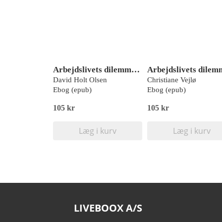
Arbejdslivets dilemmaer - MENING
David Holt Olsen
Christiane Vejlø
Ebog (epub)
Ebog (epub)
105 kr
105 kr
Læg i kurv
Læg i kurv
LIVEBOOX A/S