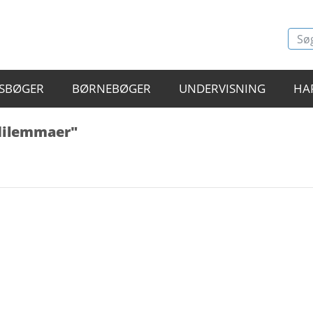
SBØGER
BØRNEBØGER
UNDERVISNING
HA
 dilemmaer"