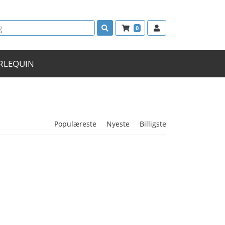
0
RLEQUIN
Populæreste
Nyeste
Billigste