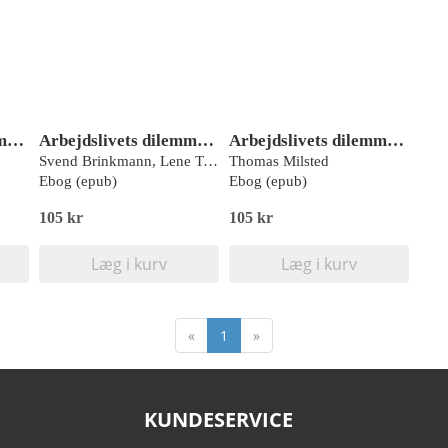
Arbejdslivets dilemmaer – AI
Arbejdslivets dilemmaer
Arbejdslivets dilemmaer – STRESS
Svend Brinkmann, Lene Tanggaard, Joel Haviv
Thomas Milsted
Ebog (epub)
Ebog (epub)
105 kr
105 kr
Læg i kurv
Læg i kurv
«
1
»
KUNDESERVICE