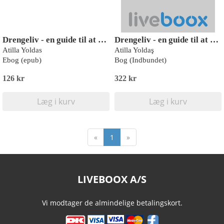
Drengeliv - en guide til at være dig selv
Drengeliv - en guide til at være dig selv
Atilla Yoldas
Atilla Yoldaş
Ebog (epub)
Bog (Indbundet)
126 kr
322 kr
Læg i kurv
Læg i kurv
«
1
»
LIVEBOOX A/S
Vi modtager de almindelige betalingskort.