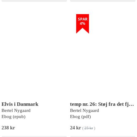
SPAR
4%
Elvis i Danmark
temp nr. 26: Støj fra det fjerne - Oplevelser af Elvis Presley i 1950’ernes Danmark
Bertel Nygaard
Bertel Nygaard
Ebog (epub)
Ebog (pdf)
238 kr
24 kr
(
25 kr
)