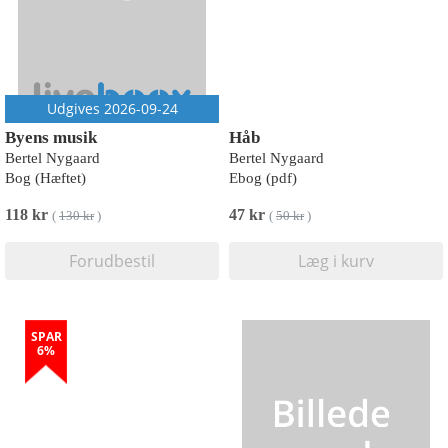
Udgives 2026-09-24
Byens musik
Håb
Bertel Nygaard
Bertel Nygaard
Bog (Hæftet)
Ebog (pdf)
118 kr
47 kr
(
130 kr
)
(
50 kr
)
Forudbestil
Læg i kurv
SPAR
6%