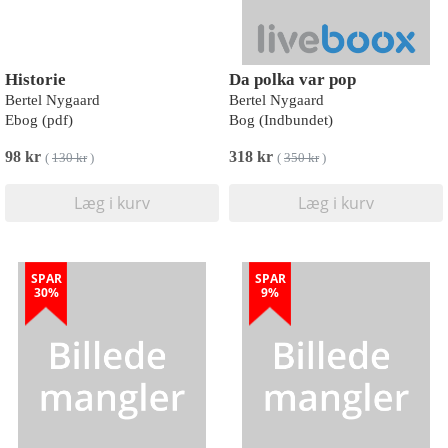
Historie
Da polka var pop
Bertel Nygaard
Bertel Nygaard
Ebog (pdf)
Bog (Indbundet)
98 kr
318 kr
(
130 kr
)
(
350 kr
)
Læg i kurv
Læg i kurv
SPAR
SPAR
30%
9%