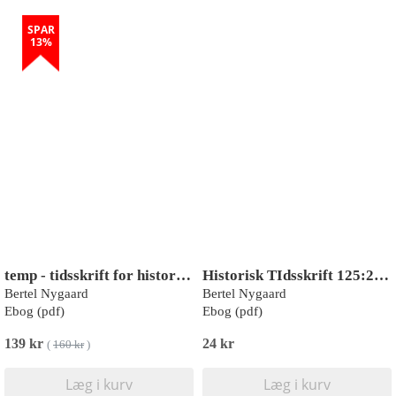
SPAR
13%
temp - tidsskrift for historie, nr. 29
Historisk TIdsskrift 125:2: Volapük på Hotel Tivoli
Bertel Nygaard
Bertel Nygaard
Ebog (pdf)
Ebog (pdf)
139 kr
24 kr
(
160 kr
)
Læg i kurv
Læg i kurv