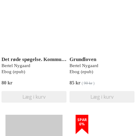
Det røde spøgelse. Kommunismen og 1840 ernes danske politiske kultur
Grundloven
Bertel Nygaard
Bertel Nygaard
Ebog (epub)
Ebog (epub)
80 kr
85 kr
(
90 kr
)
Læg i kurv
Læg i kurv
SPAR
6%