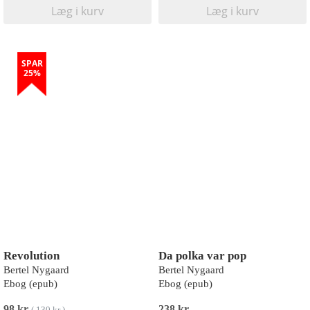
Læg i kurv
Læg i kurv
SPAR
25%
Revolution
Da polka var pop
Bertel Nygaard
Bertel Nygaard
Ebog (epub)
Ebog (epub)
98 kr
238 kr