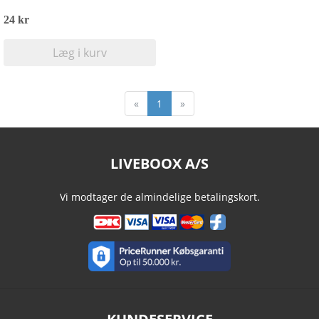
24 kr
Læg i kurv
«
1
»
LIVEBOOX A/S
Vi modtager de almindelige betalingskort.