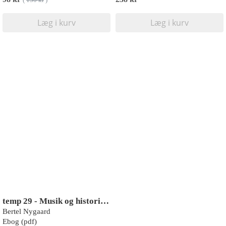
(
130 kr
)
Læg i kurv
Læg i kurv
temp 29 - Musik og historie. Mellem oplevelse, erfaring og fremtid
Bertel Nygaard
Ebog (pdf)