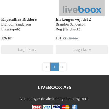
Krystallias Riddere
En konges vej, del 2
Brandon Sanderson
Brandon Sanderson
Ebog (epub)
Bog (Hardback)
126 kr
181 kr
(
209 kr
)
Læg i kurv
Læg i kurv
«
1
»
LIVEBOOX A/S
Vi modtager de almindelige betalingskort.