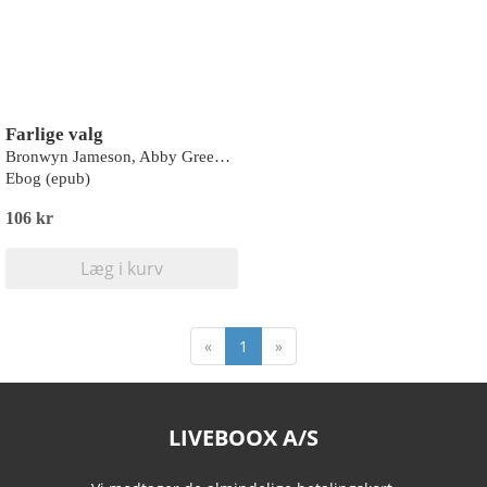
Farlige valg
Bronwyn Jameson, Abby Green, Helen Bianchin, Tessa Radley
Ebog (epub)
106 kr
Læg i kurv
«
1
»
LIVEBOOX A/S