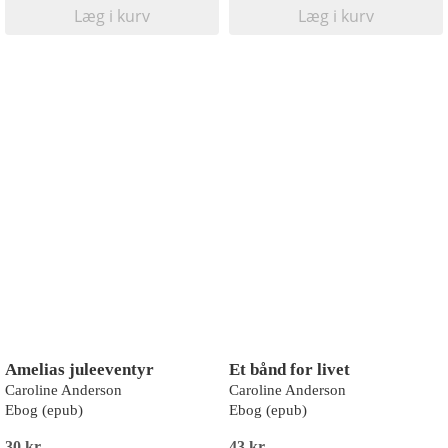
Læg i kurv
Læg i kurv
Amelias juleeventyr
Et bånd for livet
Caroline Anderson
Caroline Anderson
Ebog (epub)
Ebog (epub)
30 kr
43 kr