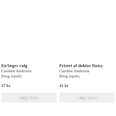
En læges valg
Fristet af doktor Daisy
Caroline Anderson
Caroline Anderson
Ebog (epub)
Ebog (epub)
47 kr
43 kr
Læg i kurv
Læg i kurv