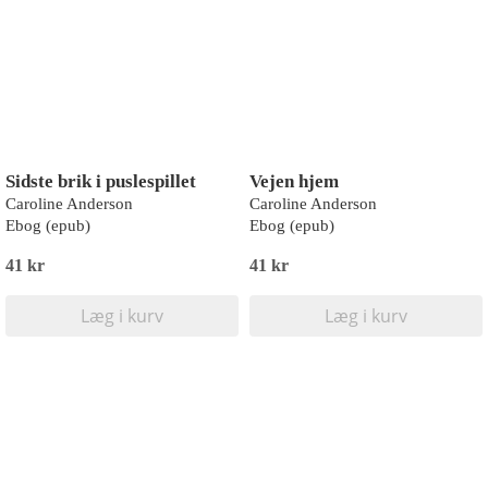
Sidste brik i puslespillet
Vejen hjem
Caroline Anderson
Caroline Anderson
Ebog (epub)
Ebog (epub)
41 kr
41 kr
Læg i kurv
Læg i kurv