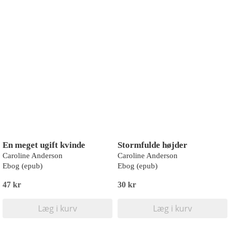
En meget ugift kvinde
Stormfulde højder
Caroline Anderson
Caroline Anderson
Ebog (epub)
Ebog (epub)
47 kr
30 kr
Læg i kurv
Læg i kurv