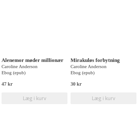
Alenemor møder millionær
Mirakuløs forbytning
Caroline Anderson
Caroline Anderson
Ebog (epub)
Ebog (epub)
47 kr
30 kr
Læg i kurv
Læg i kurv