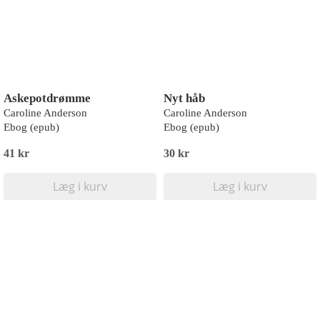
Askepotdrømme
Nyt håb
Caroline Anderson
Caroline Anderson
Ebog (epub)
Ebog (epub)
41 kr
30 kr
Læg i kurv
Læg i kurv