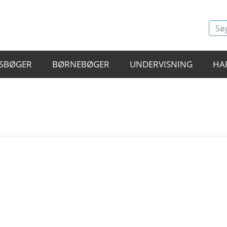
SBØGER
BØRNEBØGER
UNDERVISNING
HA