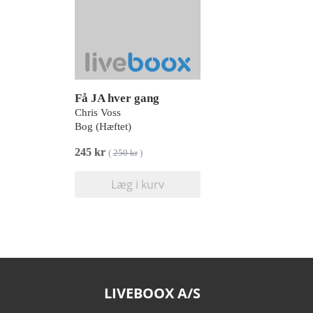
Få JA hver gang
Chris Voss
Bog (Hæftet)
245 kr
(
250 kr
)
Læg i kurv
LIVEBOOX A/S