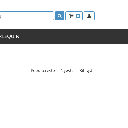
0
RLEQUIN
Populæreste
Nyeste
Billigste