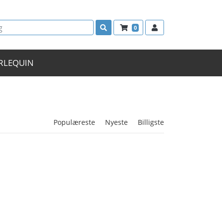
0
RLEQUIN
Populæreste
Nyeste
Billigste