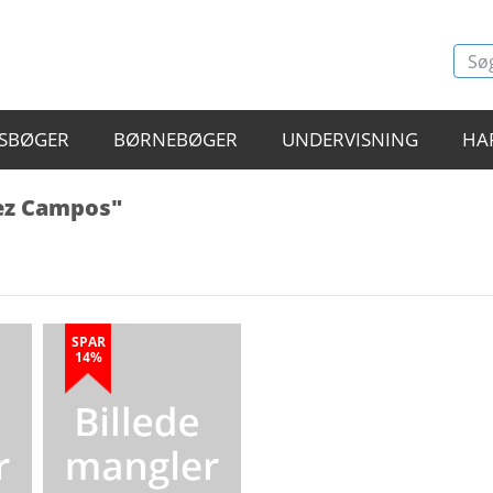
SBØGER
BØRNEBØGER
UNDERVISNING
HA
tez Campos"
SPAR
14%