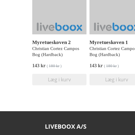
Myretueskoven 2
Myretueskoven 1
Christian Cortez Campos
Christian Cortez Campo
Bog (Hardback)
Bog (Hardback)
143 kr
143 kr
(
180 kr
)
(
180 kr
)
Læg i kurv
Læg i kurv
LIVEBOOX A/S