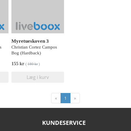
Myretueskoven 3
s
Christian Cortez Campos
Bog (Hardback)
155 kr
(
180 kr
)
Læg i kurv
«
1
»
KUNDESERVICE