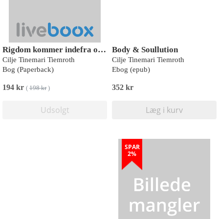
Rigdom kommer indefra og ender i banken
Body & Soullution
Cilje Tinemari Tiemroth
Cilje Tinemari Tiemroth
Bog (Paperback)
Ebog (epub)
194 kr
352 kr
(
198 kr
)
Udsolgt
Læg i kurv
SPAR
2%