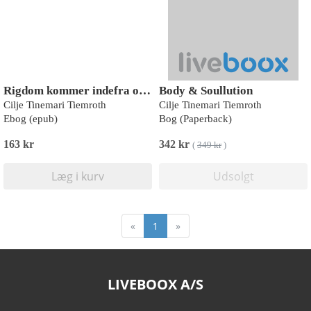
Rigdom kommer indefra og ender i banken
Body & Soullution
Cilje Tinemari Tiemroth
Cilje Tinemari Tiemroth
Ebog (epub)
Bog (Paperback)
163 kr
342 kr
(
349 kr
)
Læg i kurv
Udsolgt
«
1
»
LIVEBOOX A/S