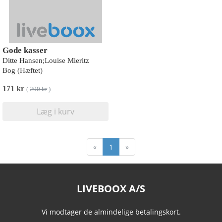
Gode kasser
Ditte Hansen;Louise Mieritz
Bog (Hæftet)
171 kr
(
200 kr
)
Læg i kurv
«
1
»
LIVEBOOX A/S
Vi modtager de almindelige betalingskort.