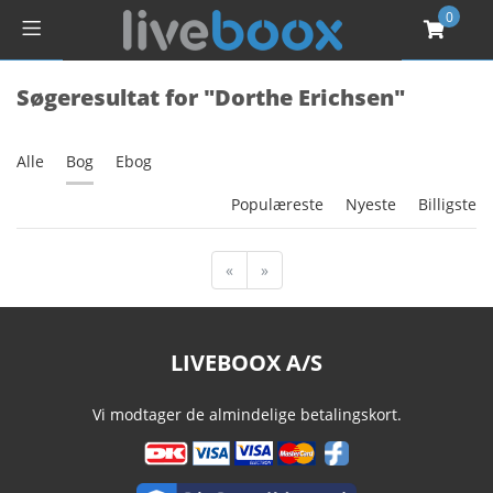
0
Søgeresultat for "Dorthe Erichsen"
Alle
Bog
Ebog
Populæreste
Nyeste
Billigste
«
»
LIVEBOOX A/S
Vi modtager de almindelige betalingskort.