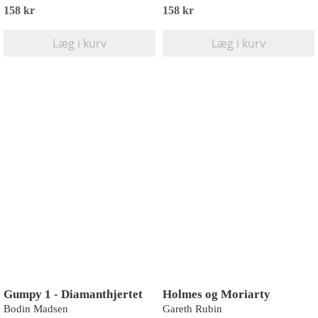
158 kr
158 kr
Læg i kurv
Læg i kurv
Gumpy 1 - Diamanthjertet
Holmes og Moriarty
Bodin Madsen
Gareth Rubin