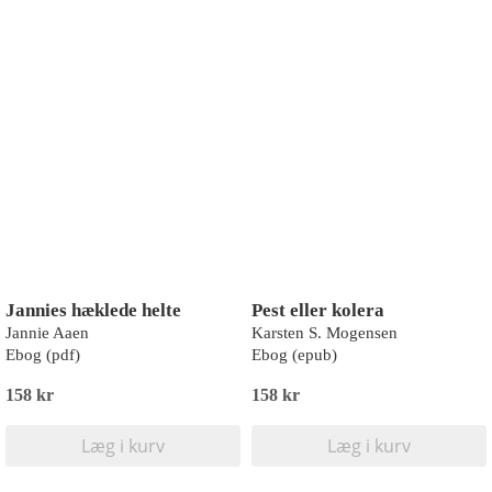
Jannies hæklede helte
Pest eller kolera
Jannie Aaen
Karsten S. Mogensen
Ebog (pdf)
Ebog (epub)
158 kr
158 kr
Læg i kurv
Læg i kurv