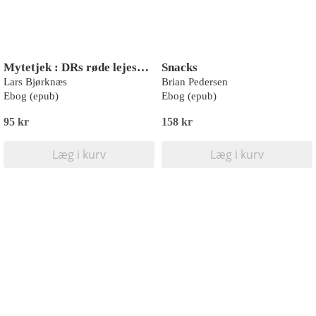
Mytetjek : DRs røde lejesvende
Snacks
Lars Bjørknæs
Brian Pedersen
Ebog (epub)
Ebog (epub)
95 kr
158 kr
Læg i kurv
Læg i kurv