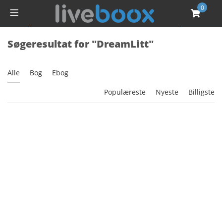
0
Søgeresultat for "DreamLitt"
Alle
Bog
Ebog
Populæreste
Nyeste
Billigste