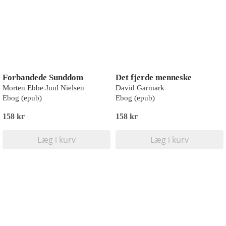
Forbandede Sunddom
Det fjerde menneske
Morten Ebbe Juul Nielsen
David Garmark
Ebog (epub)
Ebog (epub)
158 kr
158 kr
Læg i kurv
Læg i kurv