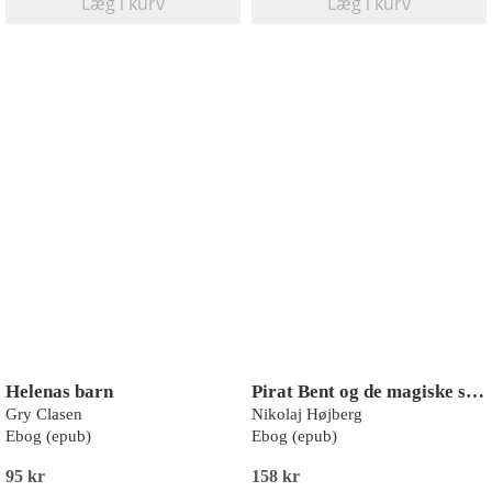
Læg i kurv
Læg i kurv
Helenas barn
Pirat Bent og de magiske safirøjne
Gry Clasen
Nikolaj Højberg
Ebog (epub)
Ebog (epub)
95 kr
158 kr