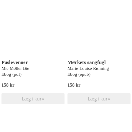
Puslevenner
Mørkets sangfugl
Mie Møller Bie
Marie-Louise Rønning
Ebog (pdf)
Ebog (epub)
158 kr
158 kr
Læg i kurv
Læg i kurv