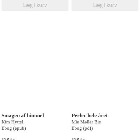
Læg i kurv
Læg i kurv
Smagen af himmel
Perler hele året
Kim Hyttel
Mie Møller Bie
Ebog (epub)
Ebog (pdf)
158 kr
158 kr