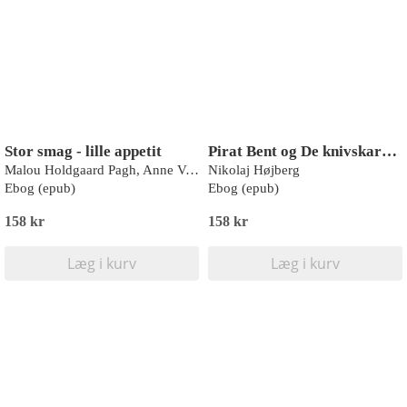
Stor smag - lille appetit
Pirat Bent og De knivskarpe tissemyrer
Malou Holdgaard Pagh, Anne Vedsted
Nikolaj Højberg
Ebog (epub)
Ebog (epub)
158 kr
158 kr
Læg i kurv
Læg i kurv