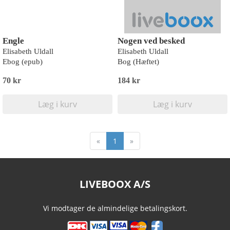
Engle
Nogen ved besked
Elisabeth Uldall
Elisabeth Uldall
Ebog (epub)
Bog (Hæftet)
70 kr
184 kr
Læg i kurv
Læg i kurv
«
1
»
LIVEBOOX A/S
Vi modtager de almindelige betalingskort.