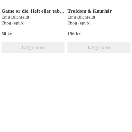
Game or die. Helt eller taber?
Troldom & Knurhår
Emil Blichfeldt
Emil Blichfeldt
Ebog (epub)
Ebog (epub)
50 kr
156 kr
Læg i kurv
Læg i kurv