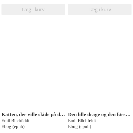
Læg i kurv
Læg i kurv
Katten, der ville skide på det hele
Den lille drage og den første flyvetur
Emil Blichfeldt
Emil Blichfeldt
Ebog (epub)
Ebog (epub)