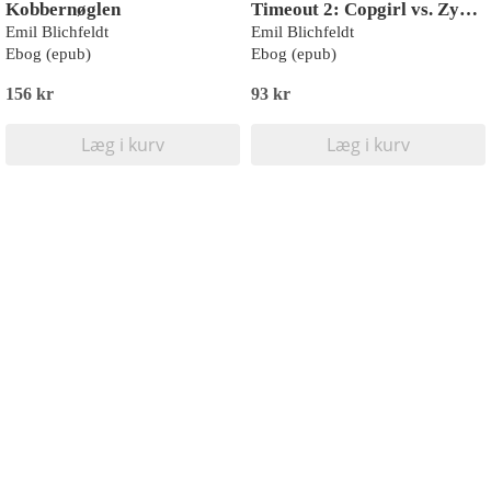
Kobbernøglen
Timeout 2: Copgirl vs. Zybork
Emil Blichfeldt
Emil Blichfeldt
Ebog (epub)
Ebog (epub)
156 kr
93 kr
Læg i kurv
Læg i kurv