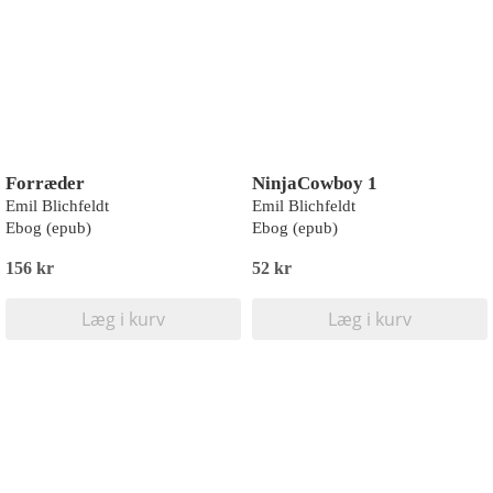
Forræder
NinjaCowboy 1
Emil Blichfeldt
Emil Blichfeldt
Ebog (epub)
Ebog (epub)
156 kr
52 kr
Læg i kurv
Læg i kurv