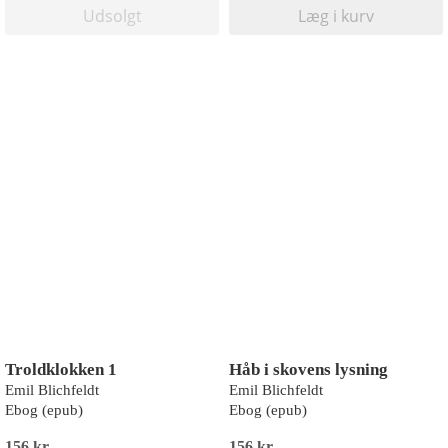
Udsolgt
Læg i kurv
Troldklokken 1
Håb i skovens lysning
Emil Blichfeldt
Emil Blichfeldt
Ebog (epub)
Ebog (epub)
156 kr
156 kr