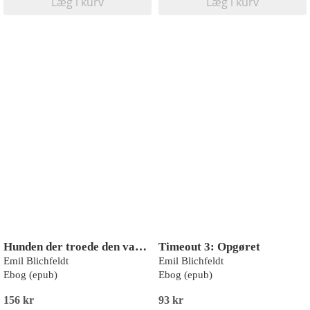
Læg i kurv
Læg i kurv
Hunden der troede den var en isbjørn
Timeout 3: Opgøret
Emil Blichfeldt
Emil Blichfeldt
Ebog (epub)
Ebog (epub)
156 kr
93 kr