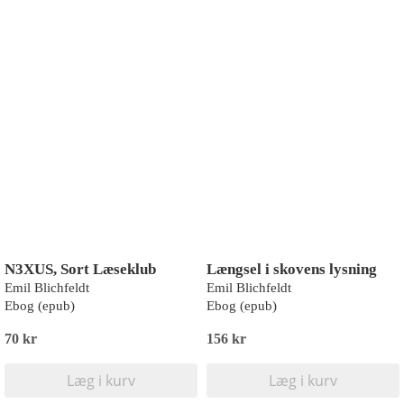
N3XUS, Sort Læseklub
Længsel i skovens lysning
Emil Blichfeldt
Emil Blichfeldt
Ebog (epub)
Ebog (epub)
70 kr
156 kr
Læg i kurv
Læg i kurv