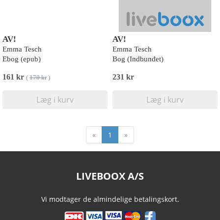
AV!
AV!
Emma Tesch
Emma Tesch
Ebog (epub)
Bog (Indbundet)
161 kr
231 kr
(
170 kr
)
Læg i kurv
Læg i kurv
«
1
»
LIVEBOOX A/S
Vi modtager de almindelige betalingskort.