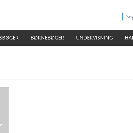
SBØGER
BØRNEBØGER
UNDERVISNING
HA