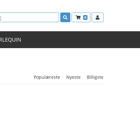
0
RLEQUIN
Populæreste
Nyeste
Billigste