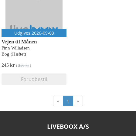
Udgives 2026-09-03
Vejen til Månen
Finn Willadsen
Bog (Hæftet)
245 kr
(
250 kr
)
Forudbestil
«
1
»
LIVEBOOX A/S