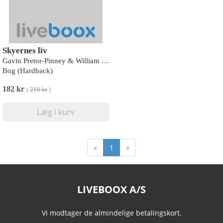
Skyernes liv
Gavin Pretor-Pinney & William Grill
Bog (Hardback)
182 kr
(
210 kr
)
Læg i kurv
«
1
»
LIVEBOOX A/S
Vi modtager de almindelige betalingskort.