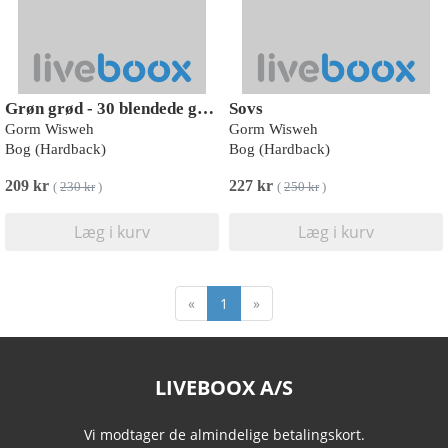
Grøn grød - 30 blendede grøntsagsboostere til mave, mund og sind
Sovs
Gorm Wisweh
Gorm Wisweh
Bog (Hardback)
Bog (Hardback)
209 kr
227 kr
(
230 kr
)
(
250 kr
)
Læg i kurv
Læg i kurv
«
1
»
LIVEBOOX A/S
Vi modtager de almindelige betalingskort.