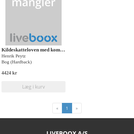
Kildeskatteloven med kommentarer I-II
Henrik Peytz
Bog (Hardback)
4424 kr
Læg i kurv
«
1
»
LIVEBOOX A/S