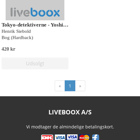
Tokyo-detektiverne - Yoshi og Ben på sporet
Henrik Siebold
Bog (Hardback)
420 kr
Udsolgt
«
1
»
LIVEBOOX A/S
Vi modtager de almindelige betalingskort.