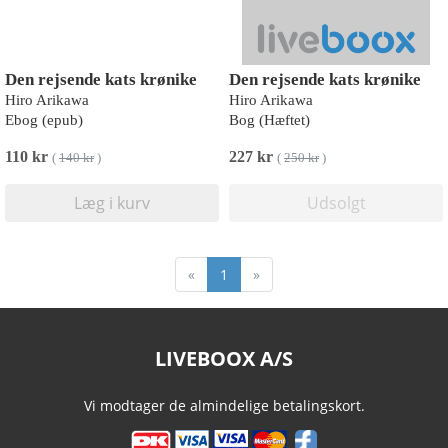
Den rejsende kats krønike
Den rejsende kats krønike
Hiro Arikawa
Hiro Arikawa
Ebog (epub)
Bog (Hæftet)
110 kr
227 kr
(
140 kr
)
(
250 kr
)
Læg i kurv
Udsolgt
«
1
»
LIVEBOOX A/S
Vi modtager de almindelige betalingskort.