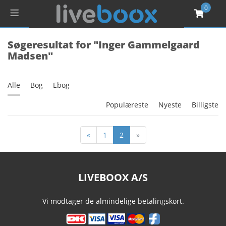
0
Søgeresultat for "Inger Gammelgaard
Madsen"
Alle
Bog
Ebog
Populæreste
Nyeste
Billigste
«
1
2
»
LIVEBOOX A/S
Vi modtager de almindelige betalingskort.