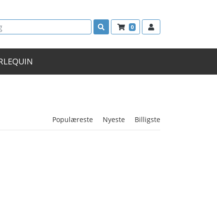
0
RLEQUIN
Populæreste
Nyeste
Billigste