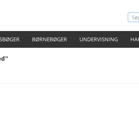
SBØGER
BØRNEBØGER
UNDERVISNING
HA
ed"