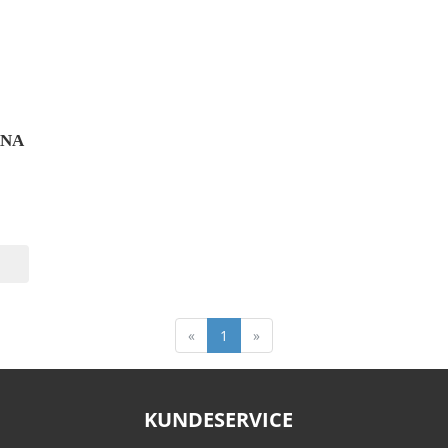
ANA
«
1
»
KUNDESERVICE