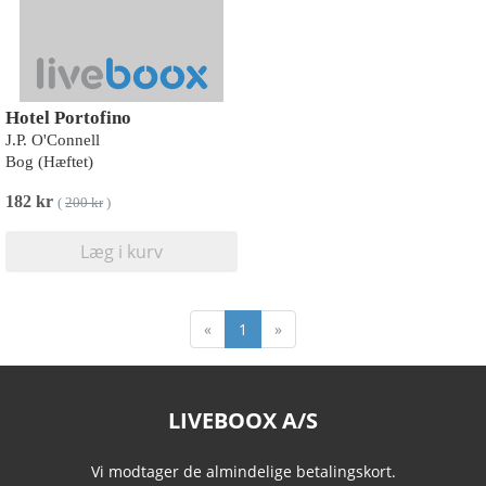
Hotel Portofino
J.P. O'Connell
Bog (Hæftet)
182 kr
(
200 kr
)
Læg i kurv
«
1
»
LIVEBOOX A/S
Vi modtager de almindelige betalingskort.