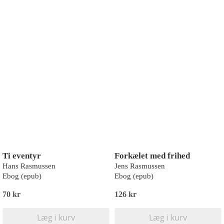
Ti eventyr
Forkælet med frihed
Hans Rasmussen
Jens Rasmussen
Ebog (epub)
Ebog (epub)
70 kr
126 kr
Læg i kurv
Læg i kurv