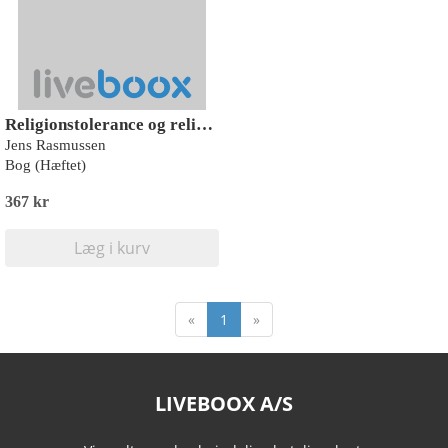
Religionstolerance og religionsfrihed
Jens Rasmussen
Bog (Hæftet)
367 kr
Læg i kurv
«
1
»
LIVEBOOX A/S