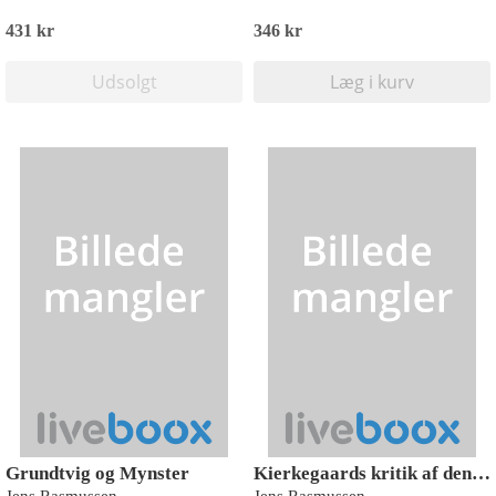
431 kr
346 kr
Udsolgt
Læg i kurv
Grundtvig og Mynster
Kierkegaards kritik af den triumferende kirke