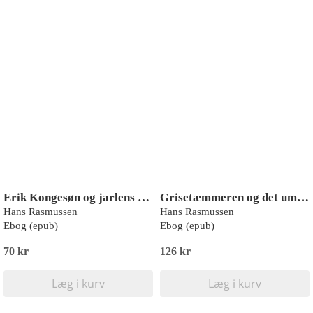
Erik Kongesøn og jarlens datter
Grisetæmmeren og det umulige bankkup
Hans Rasmussen
Hans Rasmussen
Ebog (epub)
Ebog (epub)
70 kr
126 kr
Læg i kurv
Læg i kurv