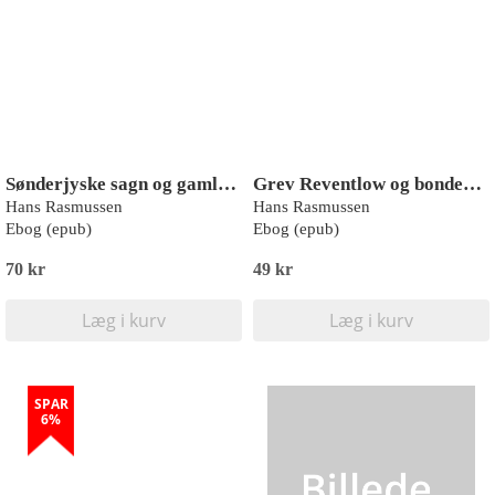
Sønderjyske sagn og gamle fortællinger
Grev Reventlow og bondens frigørelse
Hans Rasmussen
Hans Rasmussen
Ebog (epub)
Ebog (epub)
70 kr
49 kr
Læg i kurv
Læg i kurv
SPAR
6%