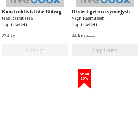
Konstruktivistiske Bidrag
Di siest grien o synnejysk
Jens Rasmussen
Vagn Rasmussen
Bog (Hæftet)
Bog (Hæftet)
224 kr
44 kr
(
45 kr
)
Udsolgt
Læg i kurv
SPAR
25%