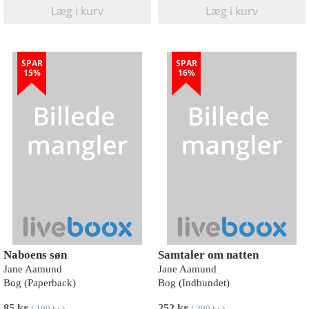
Læg i kurv
Læg i kurv
SPAR
SPAR
15%
16%
Naboens søn
Samtaler om natten
Jane Aamund
Jane Aamund
Bog (Paperback)
Bog (Indbundet)
85 kr
252 kr