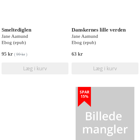
Smeltediglen
Danskernes lille verden
Jane Aamund
Jane Aamund
Ebog (epub)
Ebog (epub)
95 kr
63 kr
(
99 kr
)
Læg i kurv
Læg i kurv
SPAR
15%