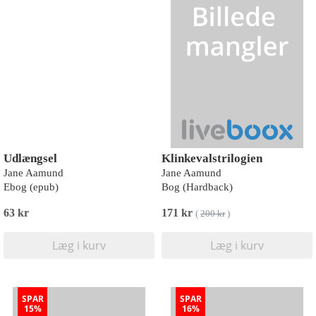
Udlængsel
Klinkevalstrilogien
Jane Aamund
Jane Aamund
Ebog (epub)
Bog (Hardback)
63 kr
171 kr
(
200 kr
)
Læg i kurv
Læg i kurv
SPAR
SPAR
15%
16%