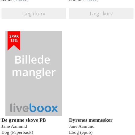
(
100 kr
)
(
300 kr
)
Læg i kurv
Læg i kurv
SPAR
15%
De grønne skove PB
Dyrenes mennesker
Jane Aamund
Jane Aamund
Bog (Paperback)
Ebog (epub)