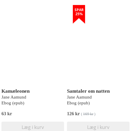
SPAR
25%
Kamæleonen
Samtaler om natten
Jane Aamund
Jane Aamund
Ebog (epub)
Ebog (epub)
63 kr
126 kr
(
169 kr
)
Læg i kurv
Læg i kurv