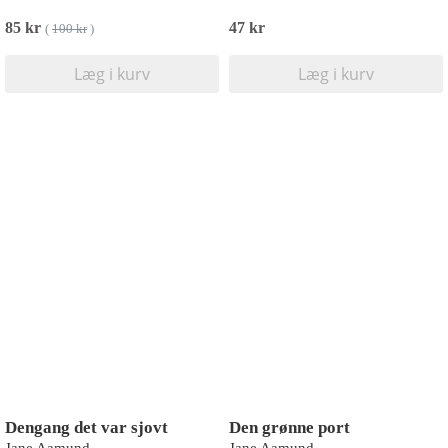
85 kr
47 kr
(
100 kr
)
Læg i kurv
Læg i kurv
Dengang det var sjovt
Den grønne port