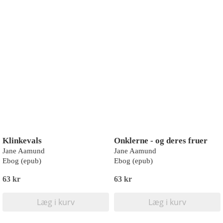
Klinkevals
Onklerne - og deres fruer
Jane Aamund
Jane Aamund
Ebog (epub)
Ebog (epub)
63 kr
63 kr
Læg i kurv
Læg i kurv