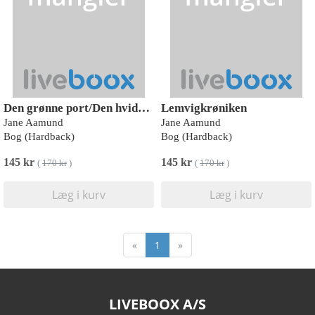
Den grønne port/Den hvide verden
Lemvigkrøniken
Jane Aamund
Jane Aamund
Bog (Hardback)
Bog (Hardback)
145 kr
145 kr
(
170 kr
)
(
170 kr
)
Læg i kurv
Læg i kurv
«
1
»
LIVEBOOX A/S