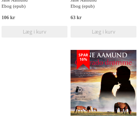
Jane Aamund
Jane Aamund
Ebog (epub)
Ebog (epub)
106 kr
63 kr
Læg i kurv
Læg i kurv
SPAR
16%