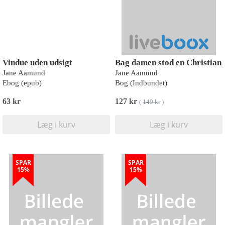
Vindue uden udsigt
Bag damen stod en Christian
Jane Aamund
Jane Aamund
Ebog (epub)
Bog (Indbundet)
63 kr
127 kr
(
149 kr
)
Læg i kurv
Læg i kurv
SPAR
SPAR
15%
15%