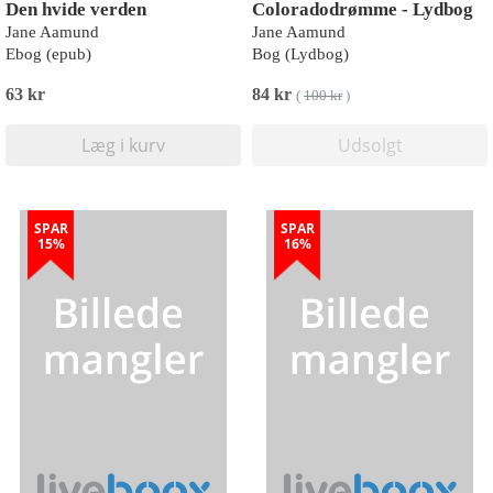
Den hvide verden
Coloradodrømme - Lydbog
Jane Aamund
Jane Aamund
Ebog (epub)
Bog (Lydbog)
63 kr
84 kr
(
100 kr
)
Læg i kurv
Udsolgt
SPAR
SPAR
15%
16%