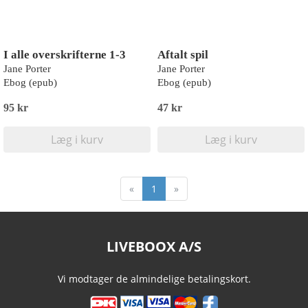
I alle overskrifterne 1-3
Aftalt spil
Jane Porter
Jane Porter
Ebog (epub)
Ebog (epub)
95 kr
47 kr
Læg i kurv
Læg i kurv
«
1
»
LIVEBOOX A/S
Vi modtager de almindelige betalingskort.