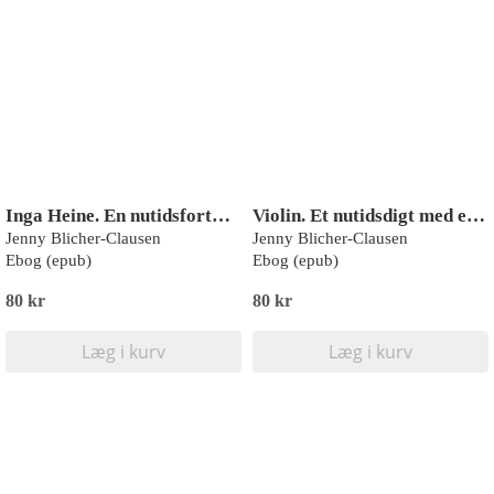
Inga Heine. En nutidsfortælling
Violin. Et nutidsdigt med et forspil og intermezzoer
Jenny Blicher-Clausen
Jenny Blicher-Clausen
Ebog (epub)
Ebog (epub)
80 kr
80 kr
Læg i kurv
Læg i kurv