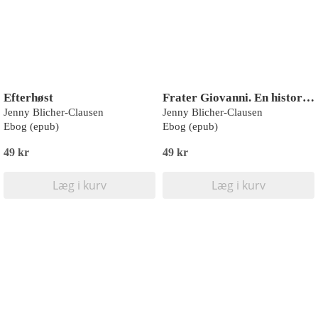
Efterhøst
Frater Giovanni. En historie fra Fiesole
Jenny Blicher-Clausen
Jenny Blicher-Clausen
Ebog (epub)
Ebog (epub)
49 kr
49 kr
Læg i kurv
Læg i kurv