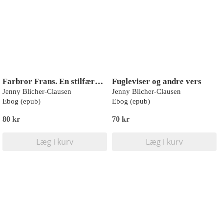
Farbror Frans. En stilfærdig historie
Fugleviser og andre vers
Jenny Blicher-Clausen
Jenny Blicher-Clausen
Ebog (epub)
Ebog (epub)
80 kr
70 kr
Læg i kurv
Læg i kurv