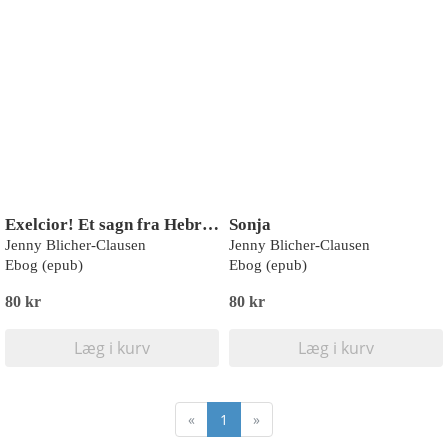
Exelcior! Et sagn fra Hebriderne
Sonja
Jenny Blicher-Clausen
Jenny Blicher-Clausen
Ebog (epub)
Ebog (epub)
80 kr
80 kr
Læg i kurv
Læg i kurv
«
1
»