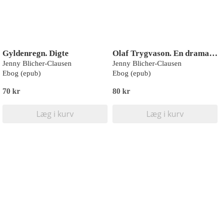
Gyldenregn. Digte
Olaf Trygvason. En dramatisk digtning
Jenny Blicher-Clausen
Jenny Blicher-Clausen
Ebog (epub)
Ebog (epub)
70 kr
80 kr
Læg i kurv
Læg i kurv