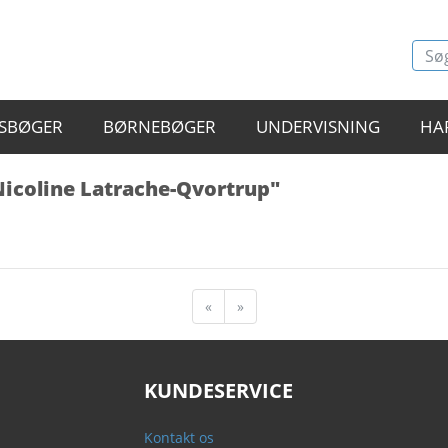
SBØGER
BØRNEBØGER
UNDERVISNING
HA
 Nicoline Latrache-Qvortrup"
«
»
KUNDESERVICE
Kontakt os