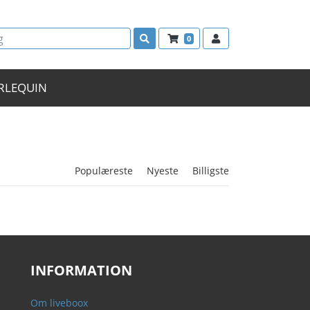
0
RLEQUIN
Populæreste
Nyeste
Billigste
INFORMATION
Om liveboox