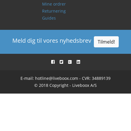
Mine ordrer
Returnering
Guides
Meld dig til vores nyhedsbrev
Tilmeld!
E-mail:
hotline@liveboox.com
- CVR: 34889139
© 2018 Copyright - Liveboox A/S