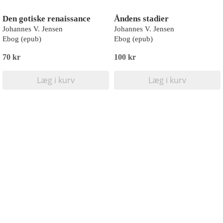
Den gotiske renaissance
Åndens stadier
Johannes V. Jensen
Johannes V. Jensen
Ebog (epub)
Ebog (epub)
70 kr
100 kr
Læg i kurv
Læg i kurv