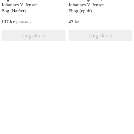
Johannes V. Jensen
Johannes V. Jensen
Bog (Hæftet)
Ebog (epub)
137 kr
47 kr
(
150 kr
)
Læg i kurv
Læg i kurv