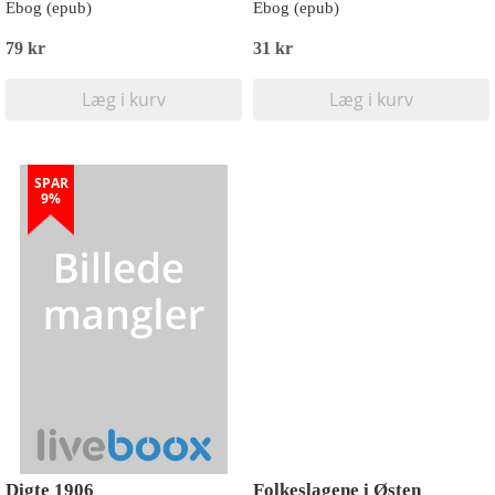
Ebog (epub)
Ebog (epub)
79 kr
31 kr
Læg i kurv
Læg i kurv
SPAR
9%
Digte 1906
Folkeslagene i Østen