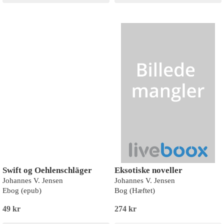
Swift og Oehlenschläger
Eksotiske noveller
Johannes V. Jensen
Johannes V. Jensen
Ebog (epub)
Bog (Hæftet)
49 kr
274 kr