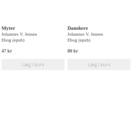
Myter
Danskere
Johannes V. Jensen
Johannes V. Jensen
Ebog (epub)
Ebog (epub)
47 kr
80 kr
Læg i kurv
Læg i kurv