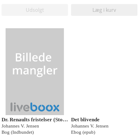
Udsolgt
Læg i kurv
Dr. Renaults fristelser (Storskrift)
Det blivende
Johannes V. Jensen
Johannes V. Jensen
Bog (Indbundet)
Ebog (epub)