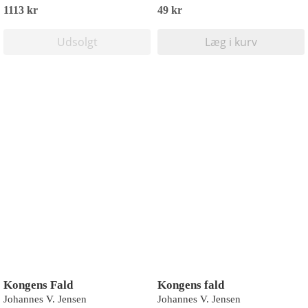
1113 kr
49 kr
Udsolgt
Læg i kurv
Kongens Fald
Kongens fald
Johannes V. Jensen
Johannes V. Jensen