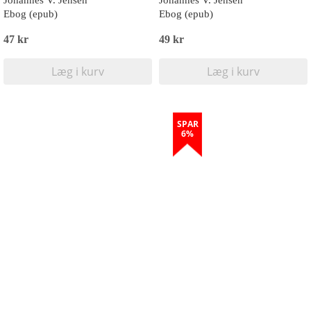
Johannes V. Jensen
Johannes V. Jensen
Ebog (epub)
Ebog (epub)
47 kr
49 kr
Læg i kurv
Læg i kurv
SPAR
6%