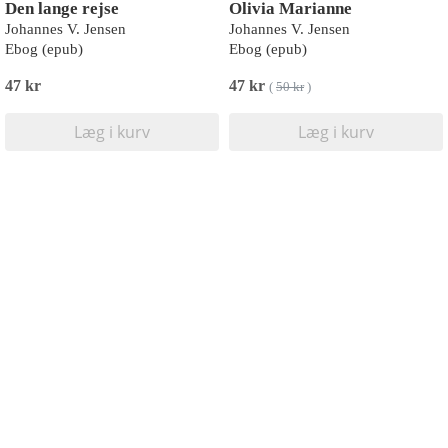
Den lange rejse
Olivia Marianne
Johannes V. Jensen
Johannes V. Jensen
Ebog (epub)
Ebog (epub)
47 kr
47 kr
(
50 kr
)
Læg i kurv
Læg i kurv