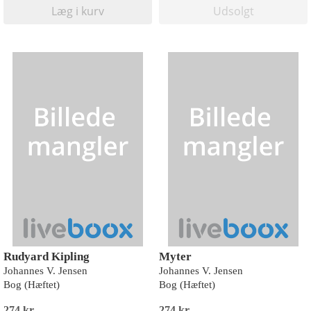
Læg i kurv
Udsolgt
Rudyard Kipling
Myter
Johannes V. Jensen
Johannes V. Jensen
Bog (Hæftet)
Bog (Hæftet)
274 kr
274 kr