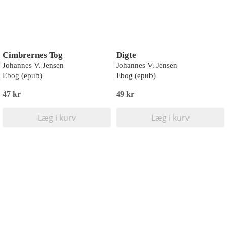
Cimbrernes Tog
Digte
Johannes V. Jensen
Johannes V. Jensen
Ebog (epub)
Ebog (epub)
47 kr
49 kr
Læg i kurv
Læg i kurv