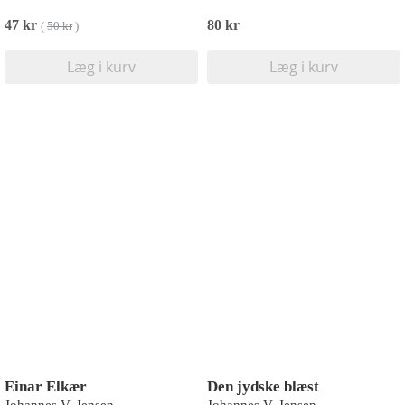
47 kr
80 kr
(
50 kr
)
Læg i kurv
Læg i kurv
Einar Elkær
Den jydske blæst