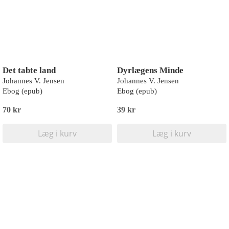
Det tabte land
Dyrlægens Minde
Johannes V. Jensen
Johannes V. Jensen
Ebog (epub)
Ebog (epub)
70 kr
39 kr
Læg i kurv
Læg i kurv